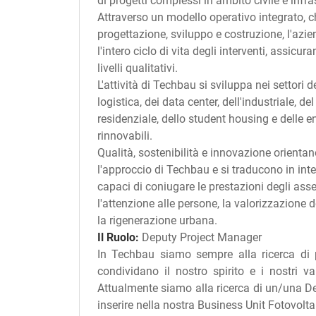
di progetti complessi in ambito civile e infra
Attraverso un modello operativo integrato, c
progettazione, sviluppo e costruzione, l'azie
l'intero ciclo di vita degli interventi, assicur
livelli qualitativi.
L'attività di Techbau si sviluppa nei settori d
logistica, dei data center, dell'industriale, del
residenziale, dello student housing e delle e
rinnovabili.
Qualità, sostenibilità e innovazione orienta
l'approccio di Techbau e si traducono in inte
capaci di coniugare le prestazioni degli ass
l'attenzione alle persone, la valorizzazione dei
la rigenerazione urbana.
Il Ruolo:
Deputy Project Manager
In Techbau siamo sempre alla ricerca di
condividano il nostro spirito e i nostri va
Attualmente siamo alla ricerca di un/una 
inserire nella nostra Business Unit Fotovolta