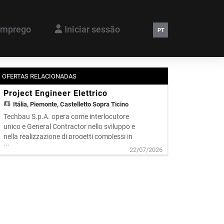
 emprego
Iniciar sessão
PT
OFERTAS RELACIONADAS
Project Engineer Elettrico
Itália,
Piemonte, Castelletto Sopra Ticino
Techbau S.p.A. opera come interlocutore
unico e General Contractor nello sviluppo e
nella realizzazione di progetti complessi in
...
ambito civile e infrastrutturale. Attraverso
22/07/2026
un modello operativo integrato, che riunisce
progettazione, sviluppo e costruzione,
l'azienda presidia l'intero ciclo di vita