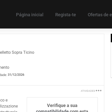
Página inicial
Regista-te
Ofertas de
elletto Sopra Ticino
mento
31/12/2026
dade:
ATIVIDADES
Imprimir
ico e
Verifique a sua
alizzazione
Partilha com um
compatibilidade
com esta
amigo