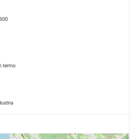
600
m termo
dustria