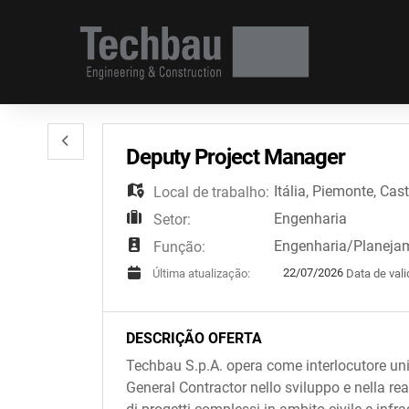
Deputy Project Manager
Itália
,
Piemonte
,
Cast
Local de trabalho:
Engenharia
Setor:
Engenharia/Planeja
Função:
22/07/2026
Data de vali
Última atualização:
DESCRIÇÃO OFERTA
Techbau S.p.A. opera come interlocutore un
General Contractor nello sviluppo e nella re