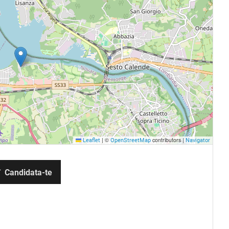
|
©
contributors |
Leaflet
OpenStreetMap
Navigator
Candidata-te