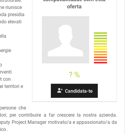
strutturale.
oferta
he riunisce
nda presidia
ando elevati
ella
nergie
no
rventi
? %
et con
 territori e
Candidata-te
 persone che
lori, per contribuire a far crescere la nostra azienda.
Deputy Project Manager motivato/a e appassionato/a da
ico .