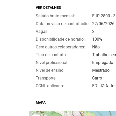
VER DETALHES
Salário bruto mensal:
EUR
2800
-
3
Data prevista de contratação:
22/06/2026
Vagas:
2
Disponibilidade de horário:
100%
Gere outros colaboradores:
Não
Tipo de contrato:
Trabalho se
Nível profissional:
Empregado
Nível de ensino:
Mestrado
Transporte:
Carro
CCNL aplicado:
EDILIZIA - In
MAPA