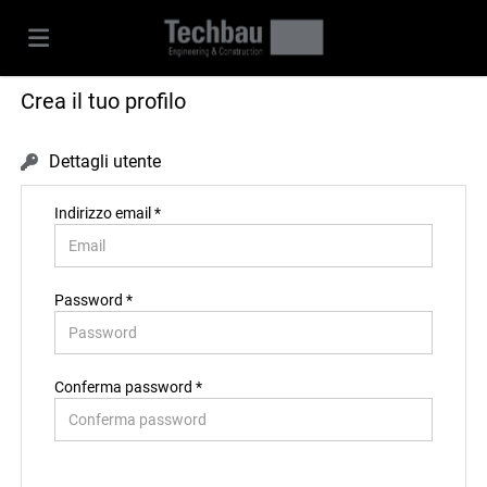
Crea il tuo profilo
Home
Dettagli utente
Offerte
Indirizzo email *
di
Carica
Password *
lavoro
il
Login
Conferma password *
CV
Lingua