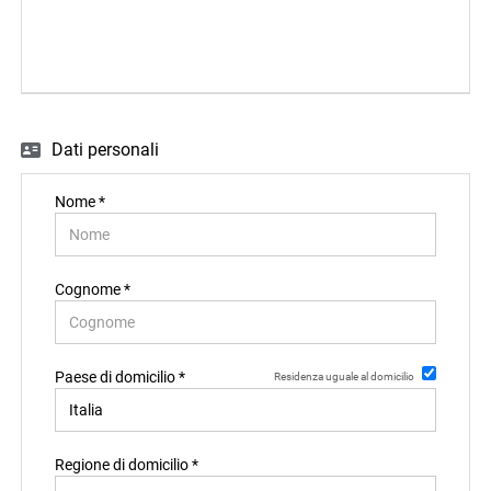
EN
FR
Dati personali
IT
Nome *
DE
Cognome *
ES
Paese di domicilio *
Residenza uguale al domicilio
PT
Regione di domicilio *