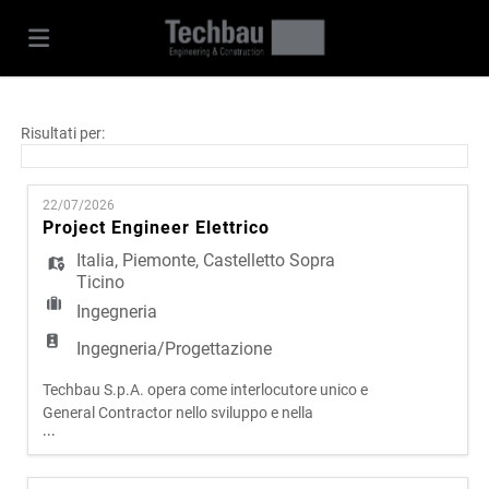
Home
Risultati per:
Offerte
22/07/2026
Project Engineer Elettrico
Italia
,
Piemonte
,
Castelletto Sopra
di
Carica
Ticino
Ingegneria
lavoro
il
Login
Ingegneria/Progettazione
Techbau S.p.A. opera come interlocutore unico e
CV
Lingua
General Contractor nello sviluppo e nella
...
realizzazione di progetti complessi in ambito civile
e infrastrutturale. Attraverso un modello
operativo integrato, che riunisce progettazione,