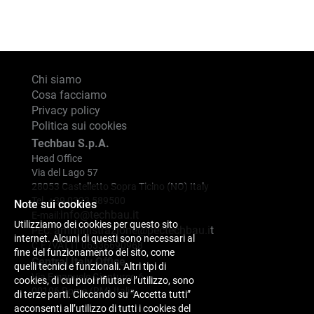
Chi siamo
Cosa facciamo
Privacy policy
Politica sui cookies
Techbau S.p.A.
Head Office
Via del Lago 57
28053 Castelletto Sopra Ticino (NO) Italy
Tel. +39 0323 589500
Note sui cookies
info@techbau.it
E-mail:
Utilizziamo dei cookies per questo sito
amministrazione@pectechbau.it
PEC:
internet. Alcuni di questi sono necessari al
C.F./VAT IT 06336690968
fine del funzionamento del sito, come
Central Italy Office
quelli tecnici e funzionali. Altri tipi di
Via Emanuele Gianturco 6
cookies, di cui puoi rifiutare l’utilizzo, sono
00196 Roma (RM) Italia
di terze parti. Cliccando su “Accetta tutti”
acconsenti all’utilizzo di tutti i cookies del