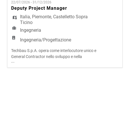
EN
22/07/2026 - 31/12/2026
sviluppo e costruzione, l'azienda presidia l'intero
Deputy Project Manager
ciclo di vita degli interventi, assicurando elevati
livelli qual
Italia
,
Piemonte
,
Castelletto Sopra
FR
Ticino
Ingegneria
IT
Ingegneria/Progettazione
Techbau S.p.A. opera come interlocutore unico e
General Contractor nello sviluppo e nella
DE
...
realizzazione di progetti complessi in ambito civile
e infrastrutturale. Attraverso un modello
operativo integrato, che riunisce progettazione,
ES
sviluppo e costruzione, l'azienda presidia l'intero
ciclo di vita degli interventi, assicurando elevati
livelli qual
PT