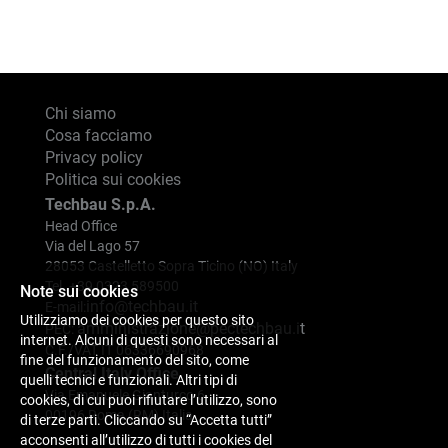
Chi siamo
Cosa facciamo
Privacy policy
Politica sui cookies
Techbau S.p.A.
Head Office
Via del Lago 57
28053 Castelletto Sopra Ticino (NO) Italy
Tel. +39 0323 589500
Note sui cookies
info@techbau.it
E-mail:
Utilizziamo dei cookies per questo sito
amministrazione@pectechbau.it
PEC:
internet. Alcuni di questi sono necessari al
C.F./VAT IT 06336690968
fine del funzionamento del sito, come
Central Italy Office
quelli tecnici e funzionali. Altri tipi di
Via Emanuele Gianturco 6
cookies, di cui puoi rifiutare l’utilizzo, sono
00196 Roma (RM) Italia
di terze parti. Cliccando su “Accetta tutti”
acconsenti all’utilizzo di tutti i cookies del