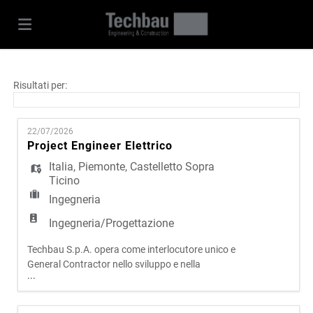
Home
Risultati per:
Offerte
22/07/2026
Project Engineer Elettrico
Italia
,
Piemonte
,
Castelletto Sopra
di
Carica
Ticino
Ingegneria
lavoro
il
Login
Ingegneria/Progettazione
Techbau S.p.A. opera come interlocutore unico e
CV
Lingua
General Contractor nello sviluppo e nella
...
realizzazione di progetti complessi in ambito civile
e infrastrutturale. Attraverso un modello
operativo integrato, che riunisce progettazione,