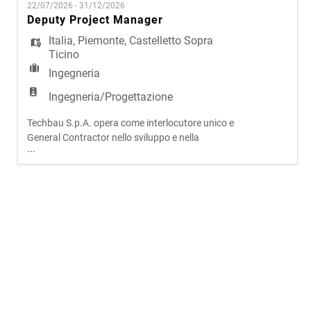
EN
22/07/2026 - 31/12/2026
sviluppo e costruzione, l'azienda presidia l'intero
Deputy Project Manager
ciclo di vita degli interventi, assicurando elevati
livelli qual
Italia
,
Piemonte
,
Castelletto Sopra
FR
Ticino
Ingegneria
IT
Ingegneria/Progettazione
Techbau S.p.A. opera come interlocutore unico e
General Contractor nello sviluppo e nella
DE
...
realizzazione di progetti complessi in ambito civile
e infrastrutturale. Attraverso un modello
operativo integrato, che riunisce progettazione,
ES
sviluppo e costruzione, l'azienda presidia l'intero
ciclo di vita degli interventi, assicurando elevati
livelli qual
PT