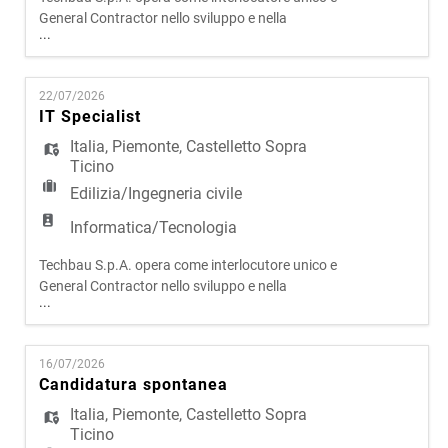
General Contractor nello sviluppo e nella
...
realizzazione di progetti complessi in ambito civile
e infrastrutturale. Attraverso un modello
operativo integrato, che riunisce progettazione,
22/07/2026
sviluppo e costruzione, l'azienda presidia l'intero
IT Specialist
ciclo di vita degli interventi, assicurando elevati
livelli qual
Italia
,
Piemonte
,
Castelletto Sopra
Ticino
Edilizia/Ingegneria civile
Informatica/Tecnologia
Techbau S.p.A. opera come interlocutore unico e
General Contractor nello sviluppo e nella
...
realizzazione di progetti complessi in ambito civile
e infrastrutturale. Attraverso un modello
operativo integrato, che riunisce progettazione,
16/07/2026
sviluppo e costruzione, l'azienda presidia l'intero
Candidatura spontanea
ciclo di vita degli interventi, assicurando elevati
livelli qual
Italia
,
Piemonte
,
Castelletto Sopra
Ticino