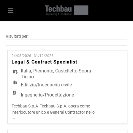
Home
Risultati per:
Offerte
04/08/2026 - 31/12/2026
Legal & Contract Specialist
Italia
,
Piemonte
,
Castelletto Sopra
di
Carica
Ticino
Edilizia/Ingegneria civile
lavoro
il
Login
Ingegneria/Progettazione
Techbau S.p.A Techbau S.p.A. opera come
CV
Lingua
interlocutore unico e General Contractor nello
...
sviluppo e nella realizzazione di progetti complessi
in ambito civile e infrastrutturale. Attraverso un
modello operativo integrato, che riunisce