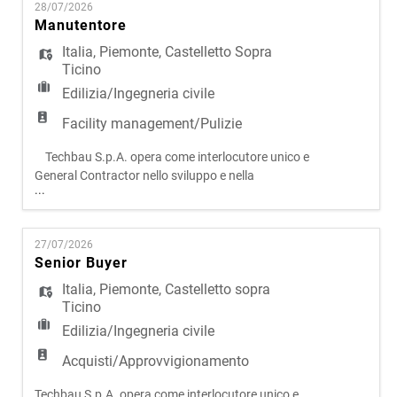
EN
28/07/2026
progettazione, sviluppo e costruzione, l'azienda
Manutentore
presidia l'intero ciclo di vita degli interventi,
assicurando elev
Italia
,
Piemonte
,
Castelletto Sopra
FR
Ticino
Edilizia/Ingegneria civile
IT
Facility management/Pulizie
Techbau S.p.A. opera come interlocutore unico e
General Contractor nello sviluppo e nella
DE
...
realizzazione di progetti complessi in ambito civile
e infrastrutturale. Attraverso un modello
operativo integrato, che riunisce progettazione,
ES
27/07/2026
sviluppo e costruzione, l'azienda presidia l'intero
Senior Buyer
ciclo di vita degli interventi, assicurando elevati
livell
Italia
,
Piemonte
,
Castelletto sopra
PT
Ticino
Edilizia/Ingegneria civile
Acquisti/Approvvigionamento
Techbau S.p.A. opera come interlocutore unico e