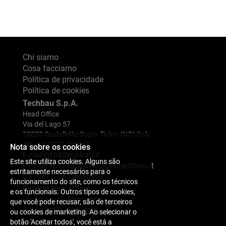
Chi siamo
Cosa facciamo
Política de privacidade
Política de cookies
Techbau S.p.A.
Head Office
Via del Lago 57
28053 Castelletto Sopra Ticino (NO) Italy
Tel. +39 0323 589500
Nota sobre os cookies
info@techbau.it
E-mail:
Este site utiliza cookies. Alguns são
amministrazione@pectechbau.it
PEC:
estritamente necessários para o
C.F./VAT IT 06336690968
funcionamento do site, como os técnicos
Central Italy Office
e os funcionais. Outros tipos de cookies,
Via Emanuele Gianturco 6
que você pode recusar, são de terceiros
00196 Roma (RM) Italia
ou cookies de marketing. Ao selecionar o
botão 'Aceitar todos', você está a