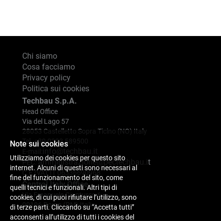
Chi siamo
Cosa facciamo
Privacy policy
Politica sui cookies
Techbau S.p.A.
Head Office
Via del Lago 57
28053 Castelletto Sopra Ticino (NO) Italy
Tel. +39 0323 589500
Note sui cookies
info@techbau.it
E-mail:
Utilizziamo dei cookies per questo sito
amministrazione@pectechbau.it
PEC:
internet. Alcuni di questi sono necessari al
C.F./VAT IT 06336690968
fine del funzionamento del sito, come
Central Italy Office
quelli tecnici e funzionali. Altri tipi di
Via Emanuele Gianturco 6
cookies, di cui puoi rifiutare l’utilizzo, sono
00196 Roma (RM) Italia
di terze parti. Cliccando su “Accetta tutti”
acconsenti all’utilizzo di tutti i cookies del