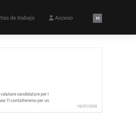
rtas de trabajo
Acceso
ES
a valutare candidature per i
tanea Ti contatteremo per un
16/07/2026