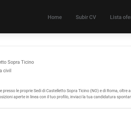
Home
Subir CV
Lista ofe
etto Sopra Ticino
 civil
re presso le proprie Sedi di Castelletto Sopra Ticino (NO) e di Roma, oltre 
osizioni aperte in linea con il tuo profilo, inviaci la tua candidatura spon