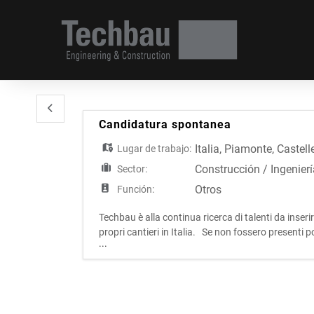
Candidatura spontanea
Italia
,
Piamonte
,
Castell
Lugar de trabajo:
Construcción / Ingeniería
Sector:
Otros
Función:
Techbau è alla continua ricerca di talenti da inseri
propri cantieri in Italia. Se non fossero presenti p
...
primo colloquio conoscitivo qua