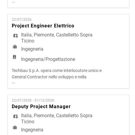
...
realizzazione di progetti complessi in ambito civile
e infrastrutturale. Attraverso un modello
operativo integrato, che riunisce progettazione,
22/07/2026
sviluppo e costruzione, l'azienda presidia l'intero
Project Engineer Elettrico
ciclo di vita degli interventi, assicurando elevati
livelli qual
Italia
,
Piemonte
,
Castelletto Sopra
Ticino
Ingegneria
Ingegneria/Progettazione
Techbau S.p.A. opera come interlocutore unico e
General Contractor nello sviluppo e nella
...
realizzazione di progetti complessi in ambito civile
e infrastrutturale. Attraverso un modello
operativo integrato, che riunisce progettazione,
22/07/2026 - 31/12/2026
sviluppo e costruzione, l'azienda presidia l'intero
Deputy Project Manager
ciclo di vita degli interventi, assicurando elevati
livelli qual
Italia
,
Piemonte
,
Castelletto Sopra
Ticino
Ingegneria