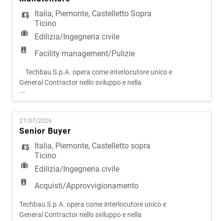
EN
presidia l'intero ciclo di vita degli interventi,
assicurando elev
Italia
,
Piemonte
,
Castelletto Sopra
Ticino
FR
Edilizia/Ingegneria civile
Facility management/Pulizie
IT
Techbau S.p.A. opera come interlocutore unico e
General Contractor nello sviluppo e nella
...
realizzazione di progetti complessi in ambito civile
DE
e infrastrutturale. Attraverso un modello
operativo integrato, che riunisce progettazione,
27/07/2026
sviluppo e costruzione, l'azienda presidia l'intero
Senior Buyer
ciclo di vita degli interventi, assicurando elevati
ES
livell
Italia
,
Piemonte
,
Castelletto sopra
Ticino
Edilizia/Ingegneria civile
PT
Acquisti/Approvvigionamento
Techbau S.p.A. opera come interlocutore unico e
General Contractor nello sviluppo e nella