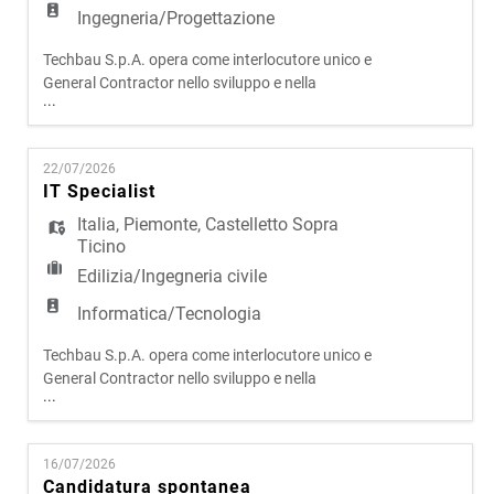
Ingegneria/Progettazione
Techbau S.p.A. opera come interlocutore unico e
General Contractor nello sviluppo e nella
...
realizzazione di progetti complessi in ambito civile
e infrastrutturale. Attraverso un modello
operativo integrato, che riunisce progettazione,
22/07/2026
sviluppo e costruzione, l'azienda presidia l'intero
IT Specialist
ciclo di vita degli interventi, assicurando elevati
livelli qual
Italia
,
Piemonte
,
Castelletto Sopra
Ticino
Edilizia/Ingegneria civile
Informatica/Tecnologia
Techbau S.p.A. opera come interlocutore unico e
General Contractor nello sviluppo e nella
...
realizzazione di progetti complessi in ambito civile
e infrastrutturale. Attraverso un modello
operativo integrato, che riunisce progettazione,
16/07/2026
sviluppo e costruzione, l'azienda presidia l'intero
Candidatura spontanea