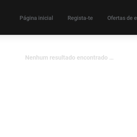
Página inicial
Regista-te
Ofertas de
Nenhum resultado encontrado …