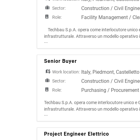
Construction / Civil Engine
Sector:
Facility Management / Cle
Role:
Techbau S.p.A. opera come interlocutore unico e Ge
infrastrutturale. Attraverso un modello operativo in
...
degli interventi, assicurando elevati livell
Senior Buyer
Italy
,
Piedmont
,
Castelletto
Work location:
Construction / Civil Engine
Sector:
Purchasing / Procurement
Role:
Techbau S.p.A. opera come interlocutore unico e Ge
infrastrutturale. Attraverso un modello operativo in
...
degli interventi, assicurando elevati livelli qual
Project Engineer Elettrico