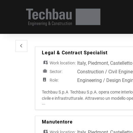
Legal & Contract Specialist
Italy
,
Piedmont
,
Castellett
Work location:
Construction / Civil Engine
Sector:
Engineering / Design Engi
Role:
Techbau S.p.A Techbau S.p.A. opera come interlocu
civile e infrastrutturale. Attraverso un modello ope
...
vita degli interventi, assicurando elev
Manutentore
Italy
,
Piedmont
,
Castellett
Work location: