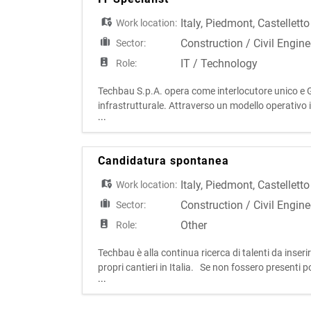
Italy
,
Piedmont
,
Castellett
Work location:
Construction / Civil Engine
Sector:
IT / Technology
Role:
Techbau S.p.A. opera come interlocutore unico e Ge
infrastrutturale. Attraverso un modello operativo in
...
degli interventi, assicurando elevati livelli qual
Candidatura spontanea
Italy
,
Piedmont
,
Castellett
Work location:
Construction / Civil Engine
Sector:
Other
Role:
Techbau è alla continua ricerca di talenti da inseri
propri cantieri in Italia. Se non fossero presenti p
...
primo colloquio conoscitivo qua