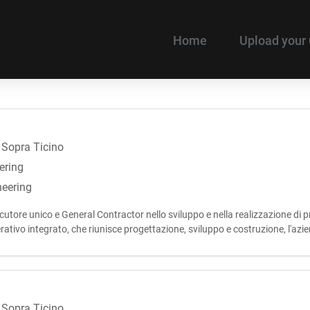
Home
Upload your
o Sopra Ticino
ering
neering
tore unico e General Contractor nello sviluppo e nella realizzazione di p
rativo integrato, che riunisce progettazione, sviluppo e costruzione, l'azien
o Sopra Ticino