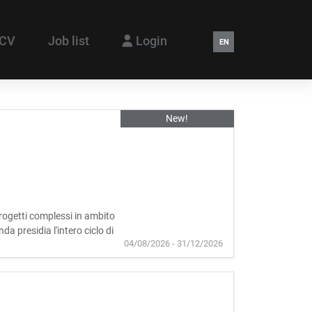
 CV
Job list
Login
EN
New!
rogetti complessi in ambito
da presidia l'intero ciclo di
04/08/2026 - 31/12/2026