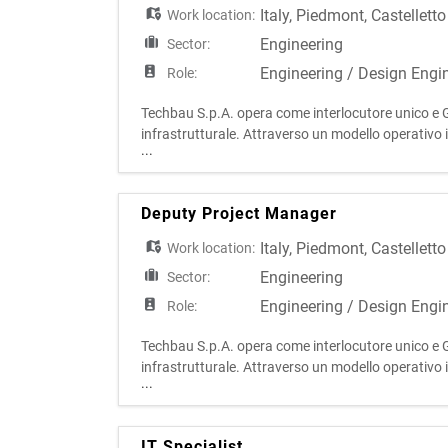
Italy
,
Piedmont
,
Castellett
Work location:
Engineering
Sector:
Engineering / Design Engi
Role:
Techbau S.p.A. opera come interlocutore unico e Ge
infrastrutturale. Attraverso un modello operativo in
...
degli interventi, assicurando elevati livelli qual
Deputy Project Manager
Italy
,
Piedmont
,
Castellett
Work location:
Engineering
Sector:
Engineering / Design Engi
Role:
Techbau S.p.A. opera come interlocutore unico e Ge
infrastrutturale. Attraverso un modello operativo in
...
degli interventi, assicurando elevati livelli qual
IT Specialist