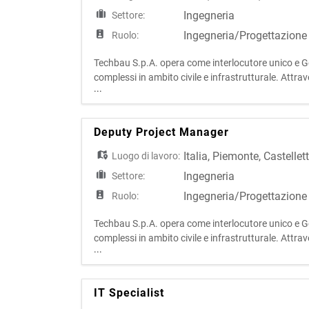
Ingegneria
Settore:
Ingegneria/Progettazione
Ruolo:
Techbau S.p.A. opera come interlocutore unico e Gen
complessi in ambito civile e infrastrutturale. Attr
...
sviluppo e costruzione, l'azienda presidia l'intero cic
Deputy Project Manager
Italia
,
Piemonte
,
Castellet
Luogo di lavoro:
Ingegneria
Settore:
Ingegneria/Progettazione
Ruolo:
Techbau S.p.A. opera come interlocutore unico e Gen
complessi in ambito civile e infrastrutturale. Attr
...
sviluppo e costruzione, l'azienda presidia l'intero cic
IT Specialist