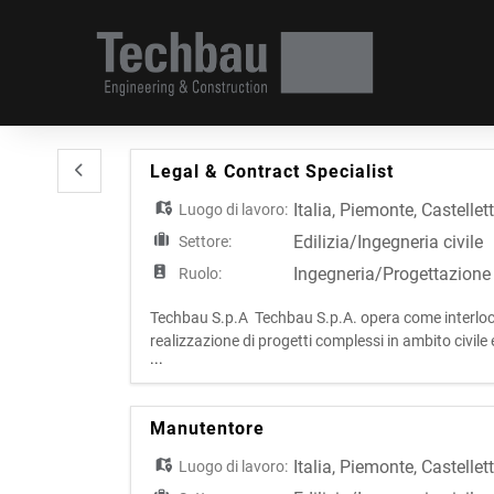
Legal & Contract Specialist
Italia
,
Piemonte
,
Castellet
Luogo di lavoro:
Edilizia/Ingegneria civile
Settore:
Ingegneria/Progettazione
Ruolo:
Techbau S.p.A Techbau S.p.A. opera come interlocu
realizzazione di progetti complessi in ambito civile
...
riunisce progettazione, sviluppo e costruzione, l'azie
Manutentore
Italia
,
Piemonte
,
Castellet
Luogo di lavoro: