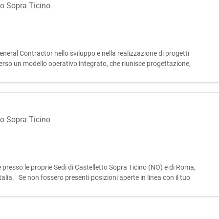
to Sopra Ticino
eral Contractor nello sviluppo e nella realizzazione di progetti
averso un modello operativo integrato, che riunisce progettazione,
lo di vita degli interventi, assicurando elevati livelli qual
to Sopra Ticino
re presso le proprie Sedi di Castelletto Sopra Ticino (NO) e di Roma,
Italia. Se non fossero presenti posizioni aperte in linea con il tuo
ontatteremo per un primo colloquio conoscitivo qua