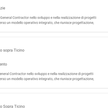
zie
neral Contractor nello sviluppo e nella realizzazione di progetti
averso un modello operativo integrato, che riunisce progettazione,
lo di vita degli interventi, assicurando elevati livell
to sopra Ticino
ento
eral Contractor nello sviluppo e nella realizzazione di progetti
averso un modello operativo integrato, che riunisce progettazione,
lo di vita degli interventi, assicurando elevati livelli qual
to Sopra Ticino