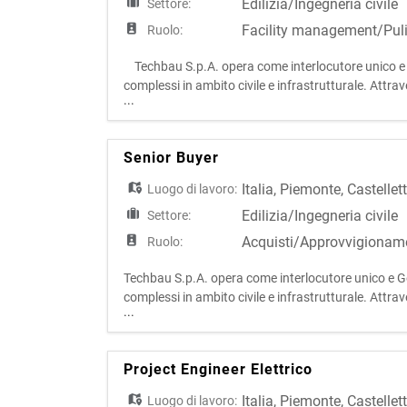
Edilizia/Ingegneria civile
Settore:
Facility management/Puli
Ruolo:
Techbau S.p.A. opera come interlocutore unico e Ge
complessi in ambito civile e infrastrutturale. Attr
...
sviluppo e costruzione, l'azienda presidia l'intero cic
Senior Buyer
Italia
,
Piemonte
,
Castellet
Luogo di lavoro:
Edilizia/Ingegneria civile
Settore:
Acquisti/Approvvigionam
Ruolo:
Techbau S.p.A. opera come interlocutore unico e Gen
complessi in ambito civile e infrastrutturale. Attr
...
sviluppo e costruzione, l'azienda presidia l'intero cic
Project Engineer Elettrico
Italia
,
Piemonte
,
Castellet
Luogo di lavoro: