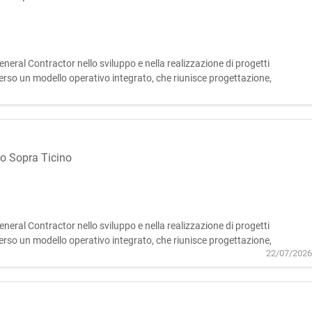
eral Contractor nello sviluppo e nella realizzazione di progetti
averso un modello operativo integrato, che riunisce progettazione,
lo di vita degli interventi, assicurando elevati livelli qual
to Sopra Ticino
eral Contractor nello sviluppo e nella realizzazione di progetti
averso un modello operativo integrato, che riunisce progettazione,
22/07/2026
lo di vita degli interventi, assicurando elevati livelli qual