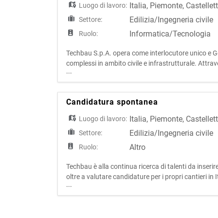
Italia
,
Piemonte
,
Castellet
Luogo di lavoro:
Edilizia/Ingegneria civile
Settore:
Informatica/Tecnologia
Ruolo:
Techbau S.p.A. opera come interlocutore unico e Gen
complessi in ambito civile e infrastrutturale. Attr
...
sviluppo e costruzione, l'azienda presidia l'intero cic
Candidatura spontanea
Italia
,
Piemonte
,
Castellet
Luogo di lavoro:
Edilizia/Ingegneria civile
Settore:
Altro
Ruolo:
Techbau è alla continua ricerca di talenti da inseri
oltre a valutare candidature per i propri cantieri in 
...
profilo, inviaci la tua candidatura spontanea Ti c