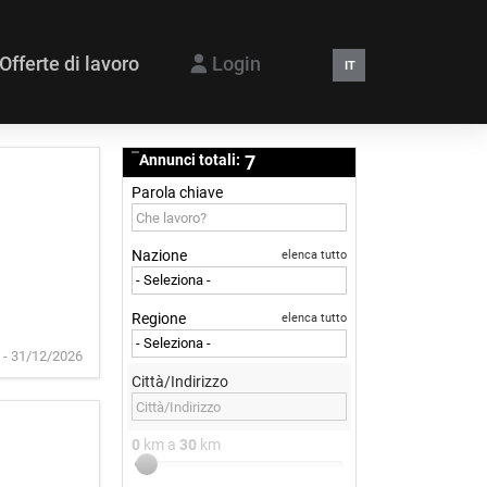
Offerte di lavoro
Login
IT
Annunci totali:
7
Parola chiave
Nazione
elenca tutto
Regione
elenca tutto
 - 31/12/2026
Città/Indirizzo
0
km a
30
km