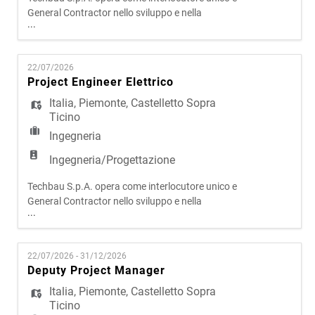
General Contractor nello sviluppo e nella
...
realizzazione di progetti complessi in ambito civile
e infrastrutturale. Attraverso un modello
operativo integrato, che riunisce progettazione,
22/07/2026
sviluppo e costruzione, l'azienda presidia l'intero
Project Engineer Elettrico
ciclo di vita degli interventi, assicurando elevati
livelli qual
Italia
,
Piemonte
,
Castelletto Sopra
Ticino
Ingegneria
Ingegneria/Progettazione
Techbau S.p.A. opera come interlocutore unico e
General Contractor nello sviluppo e nella
...
realizzazione di progetti complessi in ambito civile
e infrastrutturale. Attraverso un modello
operativo integrato, che riunisce progettazione,
22/07/2026 - 31/12/2026
sviluppo e costruzione, l'azienda presidia l'intero
Deputy Project Manager
ciclo di vita degli interventi, assicurando elevati
livelli qual
Italia
,
Piemonte
,
Castelletto Sopra
Ticino