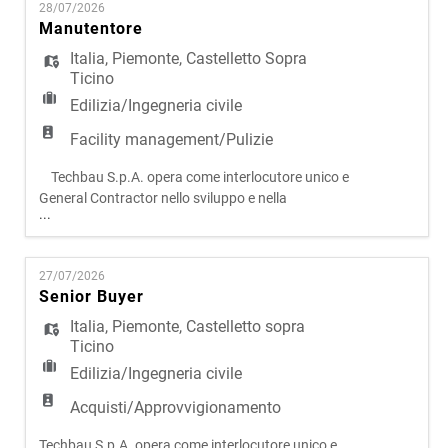
EN
28/07/2026
progettazione, sviluppo e costruzione, l'azienda
Manutentore
presidia l'intero ciclo di vita degli interventi,
assicurando elev
Italia
,
Piemonte
,
Castelletto Sopra
FR
Ticino
Edilizia/Ingegneria civile
IT
Facility management/Pulizie
Techbau S.p.A. opera come interlocutore unico e
General Contractor nello sviluppo e nella
DE
...
realizzazione di progetti complessi in ambito civile
e infrastrutturale. Attraverso un modello
operativo integrato, che riunisce progettazione,
ES
27/07/2026
sviluppo e costruzione, l'azienda presidia l'intero
Senior Buyer
ciclo di vita degli interventi, assicurando elevati
livell
Italia
,
Piemonte
,
Castelletto sopra
PT
Ticino
Edilizia/Ingegneria civile
Acquisti/Approvvigionamento
Techbau S.p.A. opera come interlocutore unico e