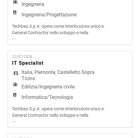
Ingegneria
Ingegneria/Progettazione
Techbau S.p.A. opera come interlocutore unico e
General Contractor nello sviluppo e nella
...
realizzazione di progetti complessi in ambito civile
e infrastrutturale. Attraverso un modello
operativo integrato, che riunisce progettazione,
22/07/2026
sviluppo e costruzione, l'azienda presidia l'intero
IT Specialist
ciclo di vita degli interventi, assicurando elevati
livelli qual
Italia
,
Piemonte
,
Castelletto Sopra
Ticino
Edilizia/Ingegneria civile
Informatica/Tecnologia
Techbau S.p.A. opera come interlocutore unico e
General Contractor nello sviluppo e nella
...
realizzazione di progetti complessi in ambito civile
e infrastrutturale. Attraverso un modello
operativo integrato, che riunisce progettazione,