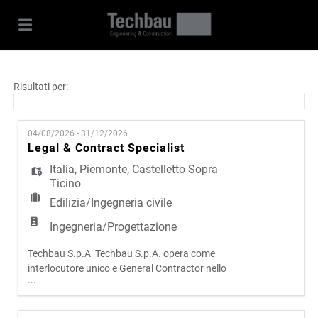
Home
Risultati per:
Offerte
04/08/2026 - 31/12/2026
Legal & Contract Specialist
Italia
,
Piemonte
,
Castelletto Sopra
di
Carica
Ticino
Edilizia/Ingegneria civile
lavoro
il
Login
Ingegneria/Progettazione
Techbau S.p.A Techbau S.p.A. opera come
CV
Lingua
interlocutore unico e General Contractor nello
...
sviluppo e nella realizzazione di progetti complessi
in ambito civile e infrastrutturale. Attraverso un
modello operativo integrato, che riunisce