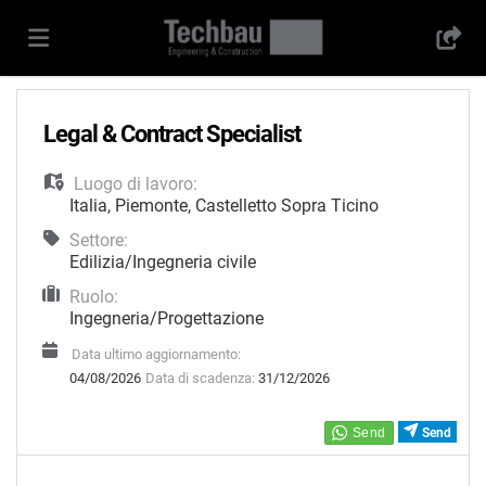
Home
Legal & Contract Specialist
Luogo di lavoro:
Offerte
Italia
,
Piemonte
,
Castelletto Sopra Ticino
Settore:
di
Carica
Edilizia/Ingegneria civile
Ruolo:
Ingegneria/Progettazione
lavoro
il
Login
Data ultimo aggiornamento:
04/08/2026
Data di scadenza:
31/12/2026
CV
Lingua
Send