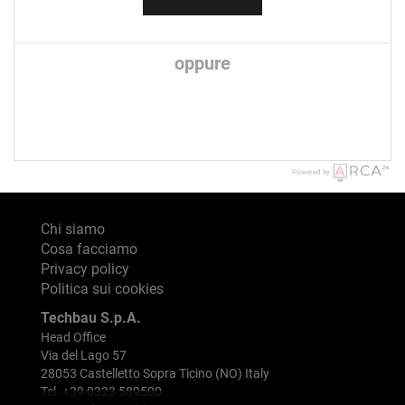
oppure
Powered by
Chi siamo
Cosa facciamo
Privacy policy
Politica sui cookies
Techbau S.p.A.
Head Office
Via del Lago 57
28053 Castelletto Sopra Ticino (NO) Italy
Tel. +39 0323 589500