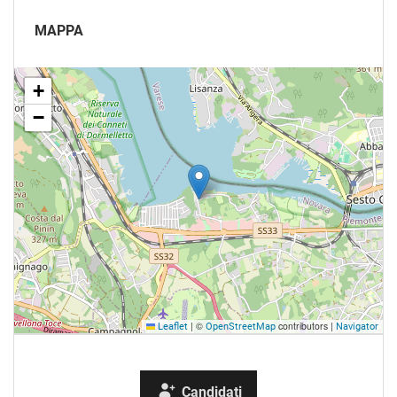
MAPPA
+
−
|
©
contributors |
Leaflet
OpenStreetMap
Navigator
Candidati