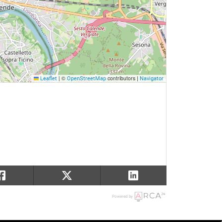
|
©
contributors |
Leaflet
OpenStreetMap
Navigator
Powered by