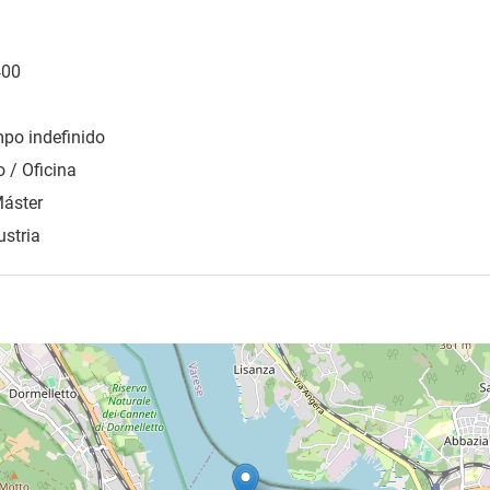
400
mpo indefinido
 / Oficina
Máster
ustria