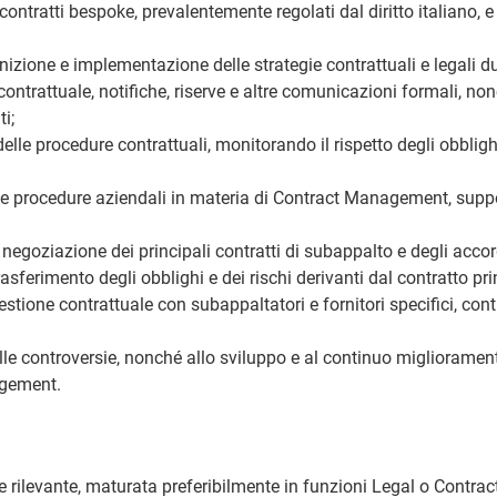
ontratti bespoke, prevalentemente regolati dal diritto italiano, e
zione e implementazione delle strategie contrattuali e legali du
ontrattuale, notifiche, riserve e altre comunicazioni formali, no
i;
elle procedure contrattuali, monitorando il rispetto degli obblighi 
elle procedure aziendali in materia di Contract Management, sup
 negoziazione dei principali contratti di subappalto e degli accor
rasferimento degli obblighi e dei rischi derivanti dal contratto pri
tione contrattuale con subappaltatori e fornitori specifici, contr
elle controversie, nonché allo sviluppo e al continuo miglioramen
agement.
 rilevante, maturata preferibilmente in funzioni Legal o Contra