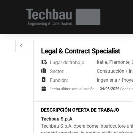
Legal & Contract Specialist
Italia
,
Piamonte
,
Lugar de trabajo:
Construcción / Ing
Sector:
Ingeniería / Proy
Función:
04/08/2026
Fecha d
Fecha última actualización:
DESCRIPCIÓN OFERTA DE TRABAJO
Techbau S.p.A
Techbau S.p.A. opera come interlocutore unic