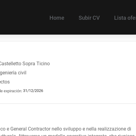
Home
Subir CV
Lista ofe
Castelletto Sopra Ticino
eniería civil
ectos
31/12/2026
e expiración:
o e General Contractor nello sviluppo e nella realizzazione di