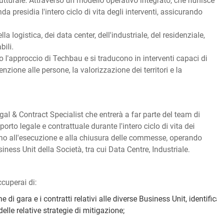
rutturale. Attraverso un modello operativo integrato, che riunisce
da presidia l'intero ciclo di vita degli interventi, assicurando
lla logistica, dei data center, dell'industriale, del residenziale,
bili.
o l'approccio di Techbau e si traducono in interventi capaci di
enzione alle persone, la valorizzazione dei territori e la
al & Contract Specialist che entrerà a far parte del team di
to legale e contrattuale durante l'intero ciclo di vita dei
fino all'esecuzione e alla chiusura delle commesse, operando
ness Unit della Società, tra cui Data Centre, Industriale.
ccuperai di:
di gara e i contratti relativi alle diverse Business Unit, identific
elle relative strategie di mitigazione;