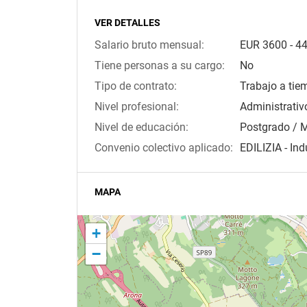
VER DETALLES
Salario bruto mensual:
EUR
3600
-
4
Tiene personas a su cargo:
No
Tipo de contrato:
Trabajo a tie
Nivel profesional:
Administrativo
Nivel de educación:
Postgrado / 
Convenio colectivo aplicado:
EDILIZIA - Ind
MAPA
+
−