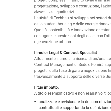
progetti complessi in ambito civile e infrast
progettazione, sviluppo e costruzione, l'azien
elevati livelli qualitativi.
L'attività di Techbau si sviluppa nei settori de
dello student housing e delle energie rinnova
Qualità, sostenibilità e innovazione orientan
coniugare le prestazioni degli asset con l'att
rigenerazione urbana.
Il ruolo:
Legal & Contract Specialist
Attualmente siamo alla ricerca di un/una Leg
Contract Management di Sede e Fornirà suppor
progetti, dalla fase di gara e negoziazione 
trasversalmente a supporto delle diverse Busi
Il tuo impatto:
A titolo esemplificativo e non esaustivo, ti o
analizzare e revisionare la documentazione 
contrattuali e supportando la definizione d