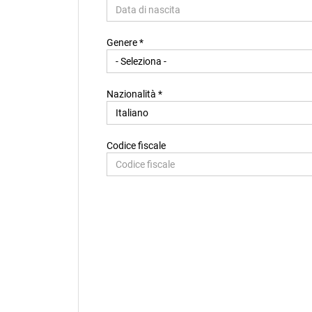
Paese di residenza *
Genere *
Città di residenza
Nazionalità *
Codice fiscale