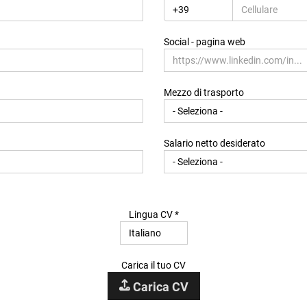
Regione di residenza *
Social - pagina web
Indirizzo di residenza
Mezzo di trasporto
Salario netto desiderato
Lingua CV *
Carica il tuo CV
Carica CV